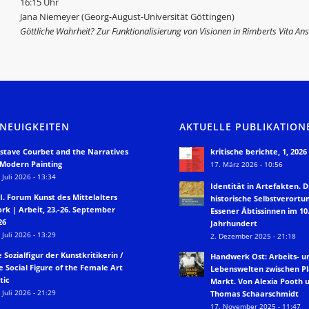
16:15 Uhr
Jana Niemeyer (Georg-August-Universität Göttingen)
Göttliche Wahrheit? Zur Funktionalisierung von Visionen in Rimberts Vita Anska
 NEUIGKEITEN
AKTUELLE PUBLIKATION
stave Courbet and the Narratives
kritische berichte, 1, 2026
 Modern Painting
17. März 2026 - 10:56
 Juli 2026 - 13:34
Identität in Artefakten. D
II. Forum Kunst des Mittelalters
historische Selbstverortu
rk | Arbeit, 23.-26. September
Essener Äbtissinnen im 10.
26
Jahrhundert
 Juli 2026 - 13:29
2. Dezember 2025 - 21:18
e Sozialfigur der Kunstkritikerin /
Handwerk Ost: Arbeits- u
e Social Figure of the Female Art
Lebenswelten zwischen P
tic
Markt. Von Alexia Pooth 
 Juli 2026 - 21:29
Thomas Schaarschmidt
17. November 2025 - 11:47