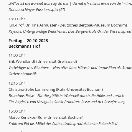
„[W]as ist die warheit das sag du mir | da mit ich ettwas lerne von dir“ – 
Donaueschinger Passionsspiel (AT)
18:00 Uhr
Jun.-Prof. Dr. Tina Asmussen (Deutsches Bergbau-Museum Bochum)
Keynote: Untergründige Wahrheiten: Das Bergwerk als Ort der Wissensprodu
Freitag – 20.10.2023
Beckmanns Hof
11:00 Uhr
Erik Wendlandt (Universität Greifswald)
Verteidiger des Glaubens – Narrative über Häresie und Inquisition als Stra
Ordenschronistik
12:15 Uhr
Christina-Sofie Lammering (Ruhr-Universität Bochum)
Brandans Reise – Für die göttliche Wahrheit durch die Hölle und zurück.
Ein Vergleich von Navigatio, Sankt Brandans Reise und der Reisefassung
15:00 Uhr
Marco Keriakos (Ruhr-Universität Bochum)
Kritik am Eid als Mittel der Authentizitätsproduktion im Rolandslied