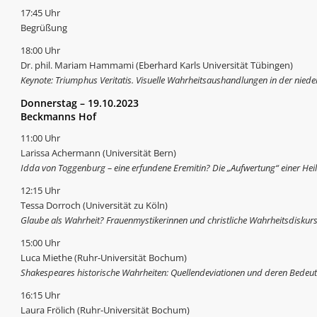
17:45 Uhr
Begrüßung
18:00 Uhr
Dr. phil. Mariam Hammami (Eberhard Karls Universität Tübingen)
Keynote: Triumphus Veritatis. Visuelle Wahrheitsaushandlungen in der nied
Donnerstag – 19.10.2023
Beckmanns Hof
11:00 Uhr
Larissa Achermann (Universität Bern)
Idda von Toggenburg – eine erfundene Eremitin? Die „Aufwertung“ einer Heil
12:15 Uhr
Tessa Dorroch (Universität zu Köln)
Glaube als Wahrheit? Frauenmystikerinnen und christliche Wahrheitsdiskur
15:00 Uhr
Luca Miethe (Ruhr-Universität Bochum)
Shakespeares historische Wahrheiten: Quellendeviationen und deren Bedeu
16:15 Uhr
Laura Frölich (Ruhr-Universität Bochum)