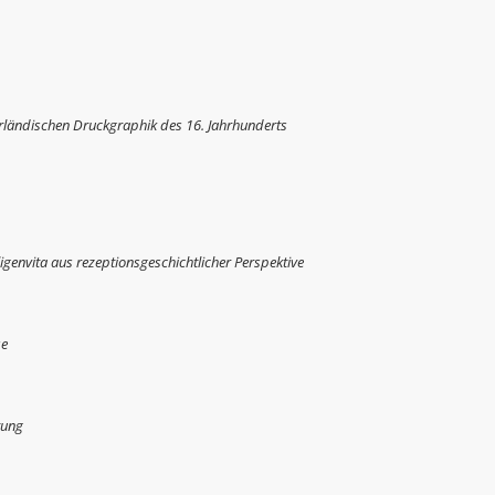
erländischen Druckgraphik des 16. Jahrhunderts
igenvita aus rezeptionsgeschichtlicher Perspektive
se
tung