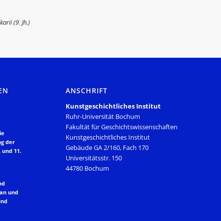
rii (9. Jh.)
EN
ANSCHRIFT
Kunstgeschichtliches Institut
Ruhr-Universität Bochum
Fakultät für Geschichtswissenschaften
ie
Kunstgeschichtliches Institut
ng der
Gebäude GA 2/160, Fach 170
 und 11.
Universitätsstr. 150
44780 Bochum
nd
lan und
und