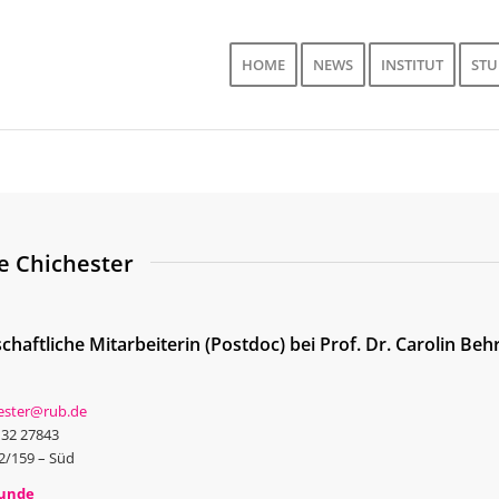
HOME
NEWS
INSTITUT
ST
e Chichester
chaftliche Mitarbeiterin (Postdoc) bei Prof. Dr. Carolin Be
ester@rub.de
–32 27843
/159 – Süd
tunde