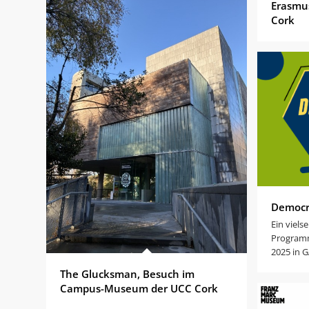
Erasmus
Cork
Democr
Ein vielse
Programm
2025 in 
The Glucksman, Besuch im
Campus-Museum der UCC Cork