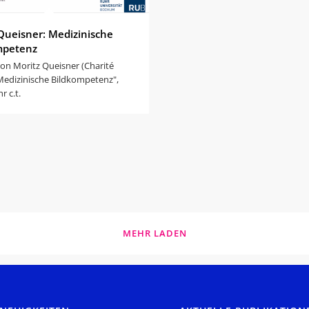
Queisner: Medizinische
mpetenz
von Moritz Queisner (Charité
"Medizinische Bildkompetenz",
hr c.t.
MEHR LADEN