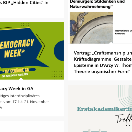
 BIP „Hidden Cities“ in
Vortrag: „Craftsmanship u
Kräftediagramme: Gestalte
Episteme in D’Arcy W. Tho
Theorie organischer Form“
acy Week in GA
itiges interdisziplinäres
 vom 17. bis 21. November
GA