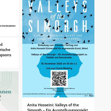
nd
rische
mpsons
Anita Hosseini: Valleys of the
Simorgh – Ein Ausstellungsprojekt