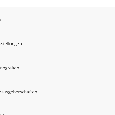
a
sstellungen
nografien
rausgeberschaften