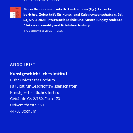
22. Oktober 2025 - 20:59
Maria Bremer und Isabelle Lindermann (Hg.): kritische
berichte. Zeitschrift für Kunst- und Kulturwissenschaften, Bd.
53, Nr. 3, 2025: Intersektionalität und Ausstellungsgeschichte
/ Intersectionality and Exhibition History
17. September 2025 - 10:26
ANSCHRIFT
Kunstgeschichtliches Institut
Ruhr-Universität Bochum
Fakultät für Geschichtswissenschaften
Kunstgeschichtliches Institut
Gebäude GA 2/160, Fach 170
Universitätsstr. 150
44780 Bochum