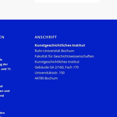
EN
ANSCHRIFT
Kunstgeschichtliches Institut
Ruhr-Universität Bochum
Fakultät für Geschichtswissenschaften
ie
Kunstgeschichtliches Institut
ng der
Gebäude GA 2/160, Fach 170
 und 11.
Universitätsstr. 150
44780 Bochum
nd
lan und
und
 den