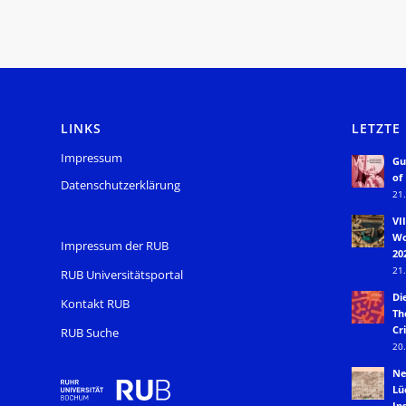
LINKS
LETZTE
Impressum
Gu
of
Datenschutzerklärung
21.
VI
Wo
Impressum der RUB
20
21.
RUB Universitätsportal
Di
Kontakt RUB
Th
Cri
RUB Suche
20.
Ne
Lü
In