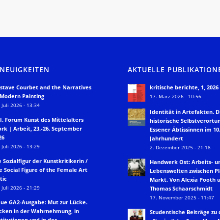
 NEUIGKEITEN
AKTUELLE PUBLIKATION
stave Courbet and the Narratives
kritische berichte, 1, 2026
 Modern Painting
17. März 2026 - 10:56
 Juli 2026 - 13:34
Identität in Artefakten. D
II. Forum Kunst des Mittelalters
historische Selbstverortu
rk | Arbeit, 23.-26. September
Essener Äbtissinnen im 10.
26
Jahrhundert
 Juli 2026 - 13:29
2. Dezember 2025 - 21:18
e Sozialfigur der Kunstkritikerin /
Handwerk Ost: Arbeits- u
e Social Figure of the Female Art
Lebenswelten zwischen P
tic
Markt. Von Alexia Pooth 
 Juli 2026 - 21:29
Thomas Schaarschmidt
17. November 2025 - 11:47
ue GA2-Ausgabe: Mut zur Lücke.
cken in der Wahrnehmung, in
Studentische Beiträge zu
stitutionen und in der