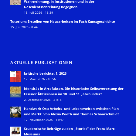
Wahrnehmung, in Institutionen und in der
Geschichtsschreibung begegnen
15. Juli 2026 - 13:39
Tutorium: Erstellen von Hausarbeiten im Fach Kunstgeschichte
15. Juli 2026 - 8:44
AKTUELLE PUBLIKATIONEN
kritische berichte, 1, 2026
17. März 2026 - 10:56
Identität in Artefakten. Die historische Selbstverortung der
Essener Äbtissinnen im 10. und 11. Jahrhundert
2. Dezember 2025 - 21:18
Handwerk Ost: Arbeits- und Lebenswelten zwischen Plan
und Markt. Von Alexia Pooth und Thomas Schaarschmidt
17. November 2025 - 11:47
Studentische Beiträge zu den „Stories“ des Franz Marc
Museums