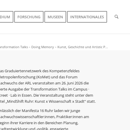
UDIUM
FORSCHUNG
MUSEEN
INTERNATIONALES
ansformation Talks – Doing Memory – Kunst, Geschichte und Artistic P...
as Graduiertennetzwerk des Kompetenzfeldes
etropolenforschung (KoMet) und das Forum
achwuchs der ARL veranstalten am 26. Juni 2026 die
ierte Ausgabe der Transformation Talks im Campus ·
treet · Lab in Essen. Die Veranstaltung steht unter dem
itel „MindShift Ruhr: Kunst x Wissenschaft x Stadt“ statt.
nlässlich der Manifesta 16 Ruhr laden wir junge
achwuchswissenschaftler:innen, Praktiker:innen am
eginn ihrer Karriere in den Bereichen Planung,
tadtentwicklung und -politik, engagierte