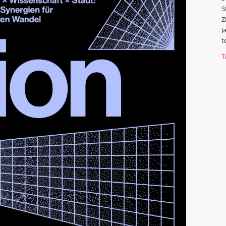
S
Z
J
t
T