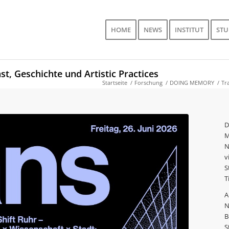
HOME
NEWS
INSTITUT
ST
, Geschichte und Artistic Practices
Startseite
/
Forschung
/
DOING MEMORY
/
Tr
D
M
N
v
S
T
A
N
B
S