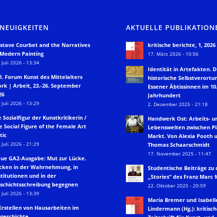
 NEUIGKEITEN
AKTUELLE PUBLIKATION
stave Courbet and the Narratives
kritische berichte, 1, 2026
 Modern Painting
17. März 2026 - 10:56
 Juli 2026 - 13:34
Identität in Artefakten. D
II. Forum Kunst des Mittelalters
historische Selbstverortu
rk | Arbeit, 23.-26. September
Essener Äbtissinnen im 10.
26
Jahrhundert
 Juli 2026 - 13:29
2. Dezember 2025 - 21:18
e Sozialfigur der Kunstkritikerin /
Handwerk Ost: Arbeits- u
e Social Figure of the Female Art
Lebenswelten zwischen P
tic
Markt. Von Alexia Pooth 
 Juli 2026 - 21:29
Thomas Schaarschmidt
17. November 2025 - 11:47
ue GA2-Ausgabe: Mut zur Lücke.
cken in der Wahrnehmung, in
Studentische Beiträge zu
stitutionen und in der
„Stories“ des Franz Marc
schichtsschreibung begegnen
22. Oktober 2025 - 20:59
 Juli 2026 - 13:39
Maria Bremer und Isabell
Erstellen von Hausarbeiten im
Lindermann (Hg.): kritisch
geschichte