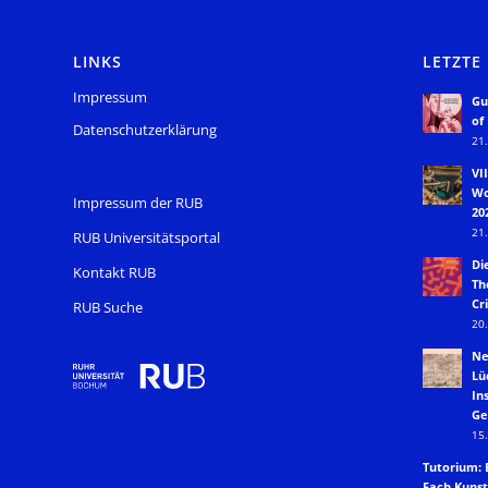
LINKS
LETZTE
Impressum
Gu
of
Datenschutzerklärung
21.
VI
Wo
Impressum der RUB
20
21.
RUB Universitätsportal
Di
Kontakt RUB
Th
Cri
RUB Suche
20.
Ne
Lü
In
Ge
15.
Tutorium: 
Fach Kunst