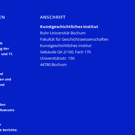
EN
ANSCHRIFT
Kunstgeschichtliches Institut
Ruhr-Universität Bochum
Fakultät für Geschichtswissenschaften
ie
Kunstgeschichtliches Institut
ng der
Gebäude GA 2/160, Fach 170
 und 11.
Universitätsstr. 150
44780 Bochum
nd
lan und
und
 den
 Museums
e
e berichte.