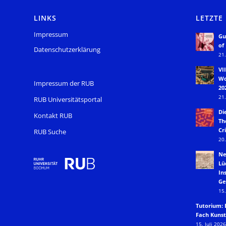
LINKS
LETZTE
Impressum
Gu
of
Datenschutzerklärung
21.
VI
Wo
Impressum der RUB
20
21.
RUB Universitätsportal
Di
Kontakt RUB
Th
Cri
RUB Suche
20.
Ne
Lü
In
Ge
15.
Tutorium: 
Fach Kunst
15. Juli 2026