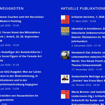
 NEUIGKEITEN
AKTUELLE PUBLIKATION
stave Courbet and the Narratives
kritische berichte, 1, 2026
 Modern Painting
17. März 2026 - 10:56
 Juli 2026 - 13:34
Identität in Artefakten. D
II. Forum Kunst des Mittelalters
historische Selbstverortu
rk | Arbeit, 23.-26. September
Essener Äbtissinnen im 10.
26
Jahrhundert
 Juli 2026 - 13:29
2. Dezember 2025 - 21:18
e Sozialfigur der Kunstkritikerin /
Handwerk Ost: Arbeits- u
e Social Figure of the Female Art
Lebenswelten zwischen P
tic
Markt. Von Alexia Pooth 
 Juli 2026 - 21:29
Thomas Schaarschmidt
17. November 2025 - 11:47
ue GA2-Ausgabe: Mut zur Lücke.
cken in der Wahrnehmung, in
Studentische Beiträge zu
stitutionen und in der
„Stories“ des Franz Marc
schichtsschreibung begegnen
22. Oktober 2025 - 20:59
 Juli 2026 - 13:39
Maria Bremer und Isabell
Erstellen von Hausarbeiten im
Lindermann (Hg.): kritisch
geschichte
Zeitschrift für Kunst- und
 - 8:44
Kulturwissenschaften, Bd. 