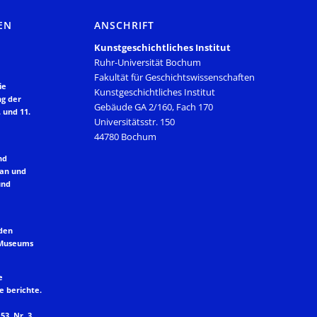
EN
ANSCHRIFT
Kunstgeschichtliches Institut
Ruhr-Universität Bochum
Fakultät für Geschichtswissenschaften
ie
Kunstgeschichtliches Institut
ng der
Gebäude GA 2/160, Fach 170
 und 11.
Universitätsstr. 150
44780 Bochum
nd
lan und
und
 den
 Museums
e
e berichte.
53, Nr. 3,