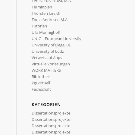
Tereza Havlíková, M.A.
Terminplan
Thorsten Jorzick
Tonia Andresen M.A.
Tutorien
Ulla Münnighoff
UNIC – European University
University of Liège, BE
University of Łódź
Verweis auf Apps
Virtuelle Vorlesungen
WORK MATTERS
Bibliothek
kgi virtuell
Fachschaft
KATEGORIEN
Dissertationsprojekte
Dissertationsprojekte
Dissertationsprojekte
Dissertationsprojekte