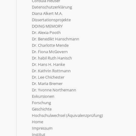
Cordula Heuser
Datenschutzerklärung
Diana Alkert M.A.
Dissertationsprojekte
DOING MEMORY
Dr. Alexia Pooth
Dr. Benedikt Hanschmann
Dr. Charlotte Mende
Dr. Fiona McGovern
Dr. habil Ruth Hanisch
Dr. Hans H. Hanke
Dr. Kathrin Rottmann
Dr. Lee Chichester
Dr. Maria Bremer
Dr. Yvonne Northemann
Exkursionen
Forschung
Geschichte
Hochschulwechsel (Äquivalenzprüfung)
Home
Impressum
Institut