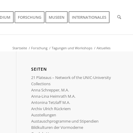
UDIUM
FORSCHUNG
MUSEEN
INTERNATIONALES
Startseite
/
Forschung
/
Tagungen und Workshops
/
Aktuelles
SEITEN
21 Plateaus – Network of the UNIC-University
Collections
Anna Schrepper, M.A.
Anna-Lina Heimrath M.A.
Antonina Tetzlaff M.A.
Archiv Ulrich Rückriem
Ausstellungen
Austauschprogramme und Stipendien
Bildkulturen der Vormoderne