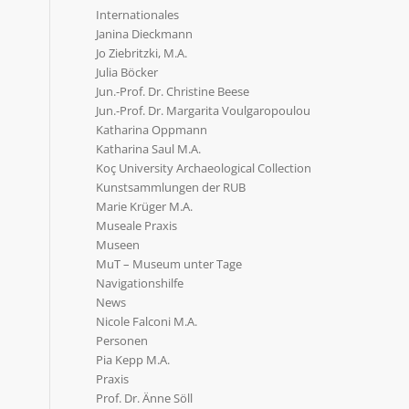
Internationales
Janina Dieckmann
Jo Ziebritzki, M.A.
Julia Böcker
Jun.-Prof. Dr. Christine Beese
Jun.-Prof. Dr. Margarita Voulgaropoulou
Katharina Oppmann
Katharina Saul M.A.
Koç University Archaeological Collection
Kunstsammlungen der RUB
Marie Krüger M.A.
Museale Praxis
Museen
MuT – Museum unter Tage
Navigationshilfe
News
Nicole Falconi M.A.
Personen
Pia Kepp M.A.
Praxis
Prof. Dr. Änne Söll