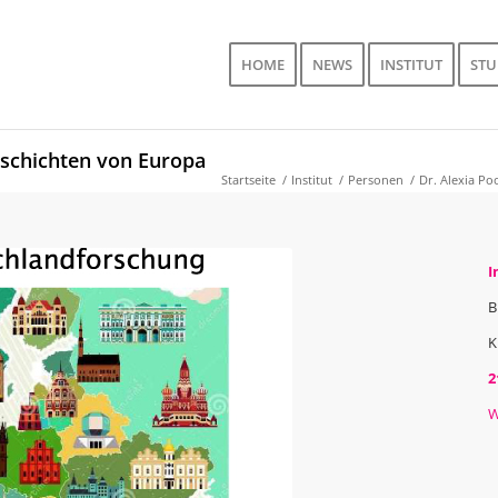
HOME
NEWS
INSTITUT
ST
eschichten von Europa
Startseite
/
Institut
/
Personen
/
Dr. Alexia Po
I
B
K
2
W