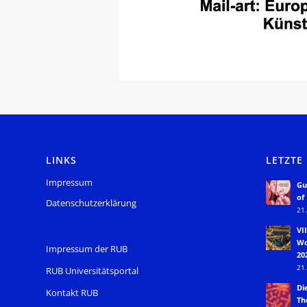
LINKS
LETZTE
Impressum
Gu
of
Datenschutzerklärung
21.
VI
Wo
Impressum der RUB
20
21.
RUB Universitätsportal
Di
Kontakt RUB
Th