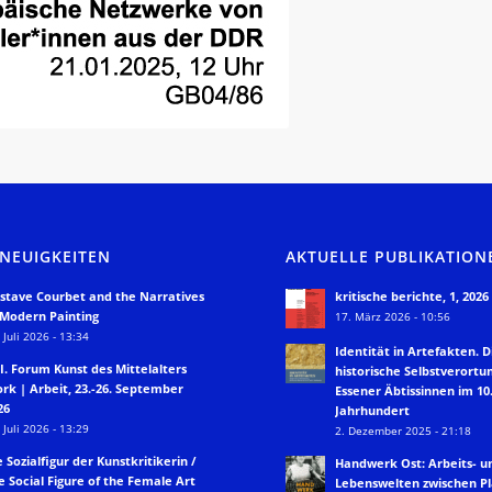
 NEUIGKEITEN
AKTUELLE PUBLIKATION
stave Courbet and the Narratives
kritische berichte, 1, 2026
 Modern Painting
17. März 2026 - 10:56
 Juli 2026 - 13:34
Identität in Artefakten. D
II. Forum Kunst des Mittelalters
historische Selbstverortu
rk | Arbeit, 23.-26. September
Essener Äbtissinnen im 10.
26
Jahrhundert
 Juli 2026 - 13:29
2. Dezember 2025 - 21:18
e Sozialfigur der Kunstkritikerin /
Handwerk Ost: Arbeits- u
e Social Figure of the Female Art
Lebenswelten zwischen P