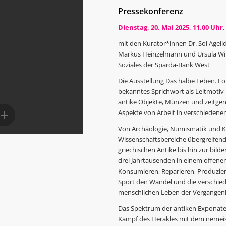
Pressekonferenz
Dienstag, 20. Mai 2025, 11.00 Uh
mit den Kurator*innen Dr. Sol Agelidis
Markus Heinzelmann und Ursula Wißb
Soziales der Sparda-Bank West
Die Ausstellung Das halbe Leben. F
bekanntes Sprichwort als Leitmotiv
antike Objekte, Münzen und zeitgen
Aspekte von Arbeit in verschiedene
Von Archäologie, Numismatik und K
Wissenschaftsbereiche übergreifen
griechischen Antike bis hin zur bi
drei Jahrtausenden in einem offenen
Konsumieren, Reparieren, Produzier
Sport den Wandel und die verschiede
menschlichen Leben der Vergangenhe
Das Spektrum der antiken Exponate
Kampf des Herakles mit dem nemeis