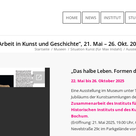
HOME
NEWS
INSTITUT
ST
rbeit in Kunst und Geschichte“, 21. Mai – 26. Okt. 2
Startseite
/
Museen
/
Situation Kunst (für Max Imdahl)
/
Ausste
„Das halbe Leben. Formen de
22. Mai bis 26. Oktober 2025
Eine Ausstellung im Museum unter T
Jubiläums der Kunstsammlungen de
Zusammenarbeit des Instituts fü
Historischen Instituts und des K
Bochum
.
(Eröffnung: 21. Mai 2025, 19.00 Uh
Nevelstraße 29c im Parkgelände vo