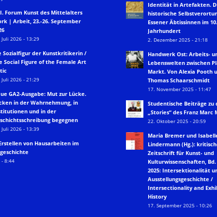
Identität in Artefakten. D
II. Forum Kunst des Mittelalters
historische Selbstverortu
rk | Arbeit, 23.-26. September
Essener Äbtissinnen im 10.
26
Jahrhundert
 Juli 2026 - 13:29
2. Dezember 2025 - 21:18
e Sozialfigur der Kunstkritikerin /
Handwerk Ost: Arbeits- u
e Social Figure of the Female Art
Lebenswelten zwischen P
tic
Markt. Von Alexia Pooth 
 Juli 2026 - 21:29
Thomas Schaarschmidt
17. November 2025 - 11:47
ue GA2-Ausgabe: Mut zur Lücke.
cken in der Wahrnehmung, in
Studentische Beiträge zu
stitutionen und in der
„Stories“ des Franz Marc
schichtsschreibung begegnen
22. Oktober 2025 - 20:59
 Juli 2026 - 13:39
Maria Bremer und Isabell
Erstellen von Hausarbeiten im
Lindermann (Hg.): kritisch
geschichte
Zeitschrift für Kunst- und
 - 8:44
Kulturwissenschaften, Bd. 
2025: Intersektionalität u
Ausstellungsgeschichte /
Intersectionality and Exhi
History
17. September 2025 - 10:26