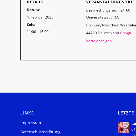
DETAILS
VERANSTALTUNGSORT
Datum:
Besprechungsraum 2/160
4. Februar 2025
Universitätsstr. 150
Zeit:
Bochum
,
Nordrhein Westfale
11:00 - 16:00
44780
Deutschland
Google
Karte anzeigen
LINKS
LETZTE
Impressum
Gu
of
Datenschutzerklärung
21.