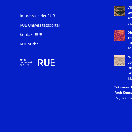
VI
Wo
Impressum der RUB
20
21.
RUB Universitätsportal
Di
Kontakt RUB
Th
Cri
RUB Suche
20.
Ne
Lü
In
Ge
15.
Tutorium: 
Fach Kunst
15. Juli 2026