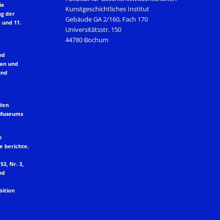
ie
Kunstgeschichtliches Institut
ng der
Gebäude GA 2/160, Fach 170
 und 11.
Universitätsstr. 150
44780 Bochum
nd
lan und
und
 den
 Museums
e
e berichte.
53, Nr. 3,
nd
bition