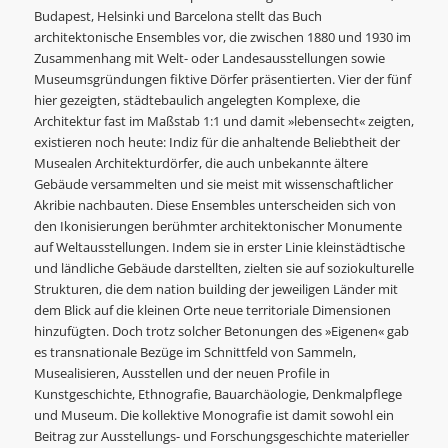
Budapest, Helsinki und Barcelona stellt das Buch
architektonische Ensembles vor, die zwischen 1880 und 1930 im
Zusammenhang mit Welt- oder Landesausstellungen sowie
Museumsgründungen fiktive Dörfer präsentierten. Vier der fünf
hier gezeigten, städtebaulich angelegten Komplexe, die
Architektur fast im Maßstab 1:1 und damit »lebensecht« zeigten,
existieren noch heute: Indiz für die anhaltende Beliebtheit der
Musealen Architekturdörfer, die auch unbekannte ältere
Gebäude versammelten und sie meist mit wissenschaftlicher
Akribie nachbauten. Diese Ensembles unterscheiden sich von
den Ikonisierungen berühmter architektonischer Monumente
auf Weltausstellungen. Indem sie in erster Linie kleinstädtische
und ländliche Gebäude darstellten, zielten sie auf soziokulturelle
Strukturen, die dem nation building der jeweiligen Länder mit
dem Blick auf die kleinen Orte neue territoriale Dimensionen
hinzufügten. Doch trotz solcher Betonungen des »Eigenen« gab
es transnationale Bezüge im Schnittfeld von Sammeln,
Musealisieren, Ausstellen und der neuen Profile in
Kunstgeschichte, Ethnografie, Bauarchäologie, Denkmalpflege
und Museum. Die kollektive Monografie ist damit sowohl ein
Beitrag zur Ausstellungs- und Forschungsgeschichte materieller